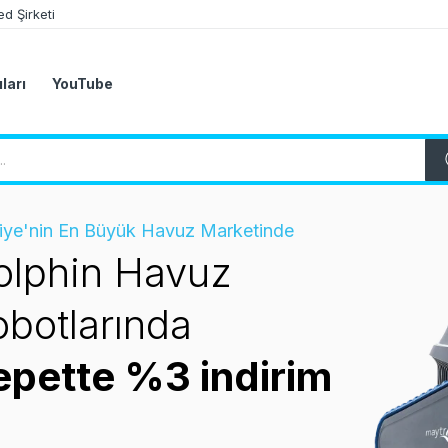
d Şirketi
ları
YouTube
iye'nin En Büyük Havuz Marketinde
z Klor
neratörlerinde
epette %3 indirim