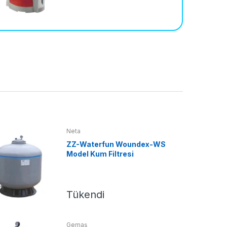
Neta
ZZ-Waterfun Woundex-WS
Model Kum Filtresi
Tükendi
11 Jan, 2023
10 Jan, 2023
Havuz Kimyasalları neden Önemlidir?
Havuz Filtre Sistemi - Ha
Gemaş