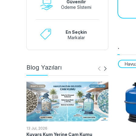
Güvenilir
Ödeme Sİstemi
En Seçkin
Markalar
.
Havuz 
Blog Yazıları
13 Jan, 2023
13 Jul, 2026
Havuz Tuz Kl
Kuvars Kum Yerine Cam Kumu