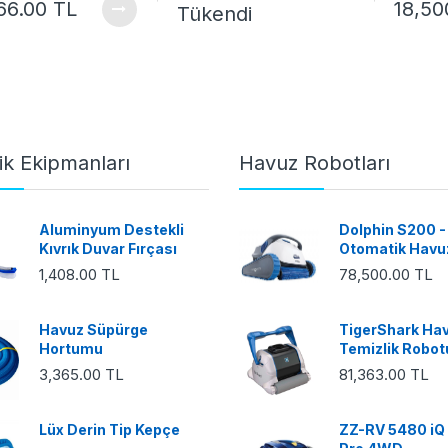
66.00 TL
18,50
Tükendi
ik Ekipmanları
Havuz Robotları
Aluminyum Destekli
Dolphin S200 -
Kıvrık Duvar Fırçası
Otomatik Havu
1,408.00 TL
78,500.00 TL
Havuz Süpürge
TigerShark Ha
Hortumu
Temizlik Robot
3,365.00 TL
81,363.00 TL
Lüx Derin Tip Kepçe
ZZ-RV 5480 iQ 