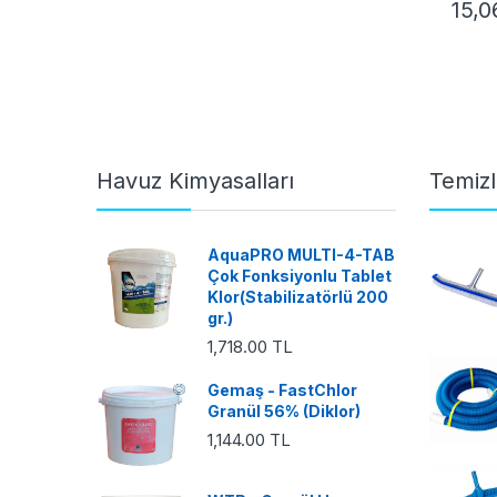
15,0
Havuz Kimyasalları
Temizl
AquaPRO MULTI-4-TAB
Çok Fonksiyonlu Tablet
Klor(Stabilizatörlü 200
gr.)
1,718.00 TL
Gemaş - FastChlor
Granül 56% (Diklor)
1,144.00 TL