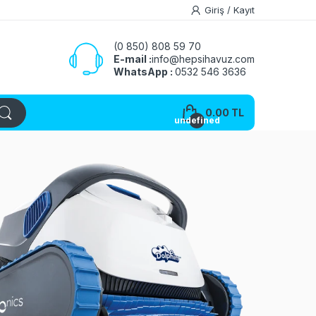
Giriş
/
Kayıt
(0 850) 808 59 70
E-mail :
info@hepsihavuz.com
WhatsApp :
0532 546 3636
0.00 TL
undefined