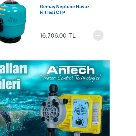
seçimi nasıl yapılır?
Gemaş Neptune Havuz
Filtresi CTP
16,706.00 TL