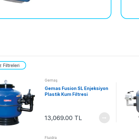
Filtreleri
Gemaş
Gemas Fusion SL Enjeksiyon
Plastik Kum Filtresi
13,069.00 TL
12 Jan, 2023
or Jeneratörü nedir?
Havuz Temizleme Robotu alırken
Fluidra