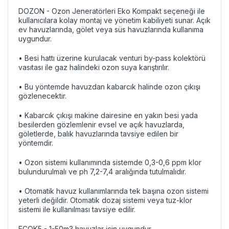
DOZON - Ozon Jeneratörleri Eko Kompakt seçeneği ile
kullanıcılara kolay montaj ve yönetim kabiliyeti sunar. Açık
ev havuzlarında, gölet veya süs havuzlarında kullanıma
uygundur.
•
Besi hattı üzerine kurulacak venturi by-pass kolektörü
vasıtası ile gaz halindeki ozon suya karıştırılır.
• Bu yöntemde havuzdan kabarcık halinde ozon çıkışı
gözlenecektir.
• Kabarcık çıkışı makine dairesine en yakın besi yada
besilerden gözlemlenir evsel ve açık havuzlarda,
göletlerde, balık havuzlarında tavsiye edilen bir
yöntemdir.
• Ozon sistemi kullanımında sistemde 0,3-0,6 ppm klor
bulundurulmalı ve ph 7,2-7,4 aralığında tutulmalıdır.
• Otomatik havuz kullanımlarında tek başına ozon sistemi
yeterli değildir. Otomatik dozaj sistemi veya tuz-klor
sistemi ile kullanılması tavsiye edilir.
ECOK5 - 1-50m3 havuzlar için uygundur.