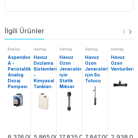
İlgili Ürünler
Enelsa
Gemaş
Gemaş
Gemaş
Gemaş
Aspendose
Havuz
Havuz
Havuz
Havuz
A -
Dozlama
Ozon
Ozon
Ozon
Peristaltik
Sistemleri
Jeneratörleri
Jeneratörleri
Venturileri
Analog
-
için
için Su
Dozaj
Kimyasal
Statik
Tutucu
Pompası
Tankları
Mikser
8,376.00
5,865.00
17,835.00
7,847.00
2,938.00