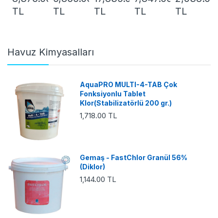
TL
TL
TL
TL
TL
Havuz Kimyasalları
AquaPRO MULTI-4-TAB Çok
Fonksiyonlu Tablet
Klor(Stabilizatörlü 200 gr.)
1,718.00 TL
Gemaş - FastChlor Granül 56%
(Diklor)
1,144.00 TL