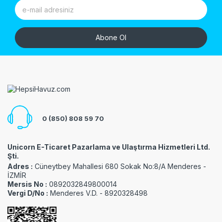
Abone Ol
0 (850) 808 59 70
Unicorn E-Ticaret Pazarlama ve Ulaştırma Hizmetleri Ltd.
Şti.
Adres :
Cüneytbey Mahallesi 680 Sokak No:8/A Menderes -
İZMİR
Mersis No :
0892032849800014
Vergi D/No :
Menderes V.D. - 8920328498